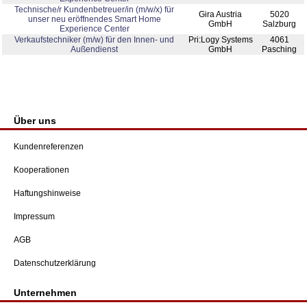
Technische/r Kundenbetreuer/in (m/w/x) für
Gira Austria
5020
unser neu eröffnendes Smart Home
GmbH
Salzburg
Experience Center
Verkaufstechniker (m/w) für den Innen- und
Pri:Logy Systems
4061
Außendienst
GmbH
Pasching
Über uns
Kundenreferenzen
Kooperationen
Haftungshinweise
Impressum
AGB
Datenschutzerklärung
Unternehmen