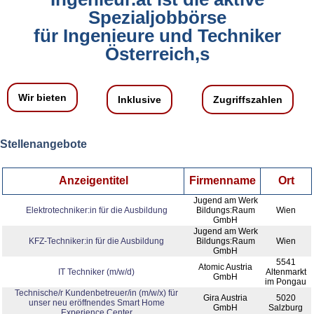
Spezialjobbörse
für Ingenieure und Techniker
Österreich,s
Wir bieten
Inklusive
Zugriffszahlen
Stellenangebote
Anzeigentitel
Firmenname
Ort
Jugend am Werk
Elektrotechniker:in für die Ausbildung
Bildungs:Raum
Wien
GmbH
Jugend am Werk
KFZ-Techniker:in für die Ausbildung
Bildungs:Raum
Wien
GmbH
5541
Atomic Austria
IT Techniker (m/w/d)
Altenmarkt
GmbH
im Pongau
Technische/r Kundenbetreuer/in (m/w/x) für
Gira Austria
5020
unser neu eröffnendes Smart Home
GmbH
Salzburg
Experience Center