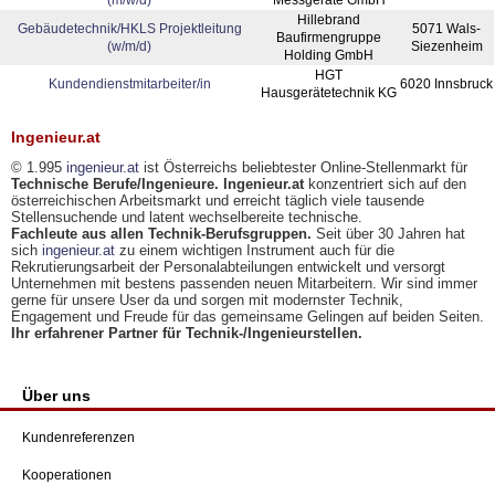
(m/w/d)
Messgeräte GmbH
Hillebrand
Gebäudetechnik/HKLS Projektleitung
5071 Wals-
Baufirmengruppe
(w/m/d)
Siezenheim
Holding GmbH
HGT
Kundendienstmitarbeiter/in
6020 Innsbruck
Hausgerätetechnik KG
Ingenieur.at
© 1.995
ingenieur.at
ist Österreichs beliebtester Online-Stellenmarkt für
Technische Berufe/Ingenieure. Ingenieur.at
konzentriert sich auf den
österreichischen Arbeitsmarkt und erreicht täglich viele tausende
Stellensuchende und latent wechselbereite technische.
Fachleute aus allen Technik-Berufsgruppen.
Seit über 30 Jahren hat
sich
ingenieur.at
zu einem wichtigen Instrument auch für die
Rekrutierungsarbeit der Personalabteilungen entwickelt und versorgt
Unternehmen mit bestens passenden neuen Mitarbeitern. Wir sind immer
gerne für unsere User da und sorgen mit modernster Technik,
Engagement und Freude für das gemeinsame Gelingen auf beiden Seiten.
Ihr erfahrener Partner für Technik-/Ingenieurstellen.
Über uns
Kundenreferenzen
Kooperationen