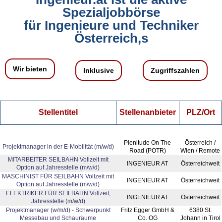
Spezialjobbörse
für Ingenieure und Techniker
Österreich,s
Wir bieten
Inklusive
Zugriffszahlen
Stellentitel
Stellenanbieter
PLZ/Ort
Plenitude On The
Österreich /
Projektmanager in der E‑Mobilität (m/w/d)
Road (POTR)
Wien / Remote
MITARBEITER SEILBAHN Vollzeit mit
INGENIEUR AT
Österreichweit
Option auf Jahresstelle (m/w/d)
MASCHINIST FÜR SEILBAHN Vollzeit mit
INGENIEUR AT
Österreichweit
Option auf Jahresstelle (m/w/d)
ELEKTRIKER FÜR SEILBAHN Vollzeit,
INGENIEUR AT
Österreichweit
Jahresstelle (m/w/d)
Projektmanager (w/m/d) - Schwerpunkt
Fritz Egger GmbH &
6380 St.
Messebau und Schauräume
Co. OG
Johann in Tirol