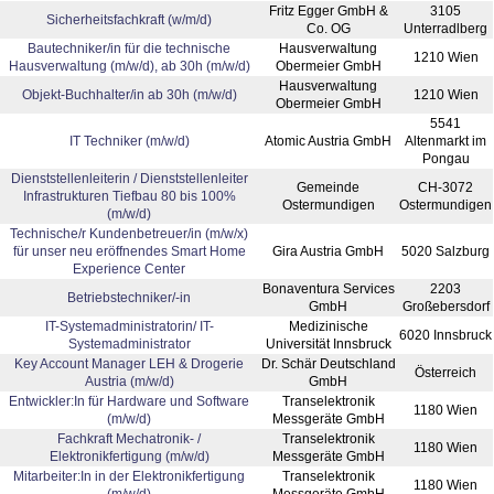
Fritz Egger GmbH &
3105
Sicherheitsfachkraft (w/m/d)
Co. OG
Unterradlberg
Bautechniker/in für die technische
Hausverwaltung
1210 Wien
Hausverwaltung (m/w/d), ab 30h (m/w/d)
Obermeier GmbH
Hausverwaltung
Objekt-Buchhalter/in ab 30h (m/w/d)
1210 Wien
Obermeier GmbH
5541
IT Techniker (m/w/d)
Atomic Austria GmbH
Altenmarkt im
Pongau
Dienststellenleiterin / Dienststellenleiter
Gemeinde
CH-3072
Infrastrukturen Tiefbau 80 bis 100%
Ostermundigen
Ostermundigen
(m/w/d)
Technische/r Kundenbetreuer/in (m/w/x)
für unser neu eröffnendes Smart Home
Gira Austria GmbH
5020 Salzburg
Experience Center
Bonaventura Services
2203
Betriebstechniker/-in
GmbH
Großebersdorf
IT-Systemadministratorin/ IT-
Medizinische
6020 Innsbruck
Systemadministrator
Universität Innsbruck
Key Account Manager LEH & Drogerie
Dr. Schär Deutschland
Österreich
Austria (m⁠/⁠w⁠/⁠d)
GmbH
Entwickler:In für Hardware und Software
Transelektronik
1180 Wien
(m/w/d)
Messgeräte GmbH
Fachkraft Mechatronik- /
Transelektronik
1180 Wien
Elektronikfertigung (m/w/d)
Messgeräte GmbH
Mitarbeiter:In in der Elektronikfertigung
Transelektronik
1180 Wien