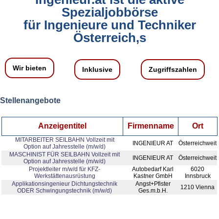
Spezialjobbörse
für Ingenieure und Techniker
Österreich,s
Wir bieten
Inklusive
Zugriffszahlen
Stellenangebote
Anzeigentitel
Firmenname
Ort
MITARBEITER SEILBAHN Vollzeit mit
INGENIEUR AT
Österreichweit
Option auf Jahresstelle (m/w/d)
MASCHINIST FÜR SEILBAHN Vollzeit mit
INGENIEUR AT
Österreichweit
Option auf Jahresstelle (m/w/d)
Projektleiter m/w/d für KFZ-
Autobedarf Karl
6020
Werkstättenausrüstung
Kastner GmbH
Innsbruck
Applikationsingenieur Dichtungstechnik
Angst+Pfister
1210 Vienna
ODER Schwingungstechnik (m/w/d)
Ges.m.b.H.