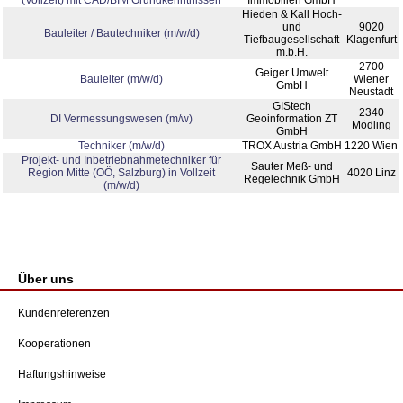
(Vollzeit) mit CAD/BIM Grundkenntnissen
Immobilien GmbH
Hieden & Kall Hoch-
und
9020
Bauleiter / Bautechniker (m/w/d)
Tiefbaugesellschaft
Klagenfurt
m.b.H.
2700
Geiger Umwelt
Bauleiter (m/w/d)
Wiener
GmbH
Neustadt
GIStech
2340
DI Vermessungswesen (m/w)
Geoinformation ZT
Mödling
GmbH
Techniker (m/w/d)
TROX Austria GmbH
1220 Wien
Projekt- und Inbetriebnahmetechniker für
Sauter Meß- und
Region Mitte (OÖ, Salzburg) in Vollzeit
4020 Linz
Regelechnik GmbH
(m/w/d)
Über uns
Kundenreferenzen
Kooperationen
Haftungshinweise