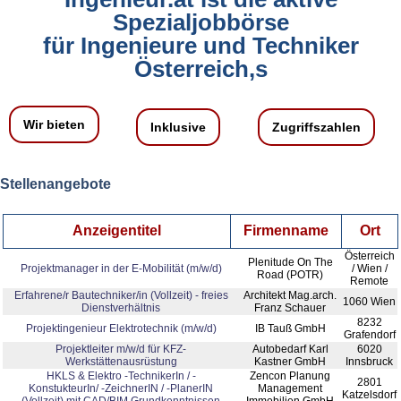
Spezialjobbörse
für Ingenieure und Techniker
Österreich,s
Wir bieten
Inklusive
Zugriffszahlen
Stellenangebote
Anzeigentitel
Firmenname
Ort
Österreich
Plenitude On The
Projektmanager in der E‑Mobilität (m/w/d)
/ Wien /
Road (POTR)
Remote
Erfahrene/r Bautechniker/in (Vollzeit) - freies
Architekt Mag.arch.
1060 Wien
Dienstverhältnis
Franz Schauer
8232
Projektingenieur Elektrotechnik (m/w/d)
IB Tauß GmbH
Grafendorf
Projektleiter m/w/d für KFZ-
Autobedarf Karl
6020
Werkstättenausrüstung
Kastner GmbH
Innsbruck
HKLS & Elektro -TechnikerIn / -
Zencon Planung
2801
KonstukteurIn/ -ZeichnerIN / -PlanerIN
Management
Katzelsdorf