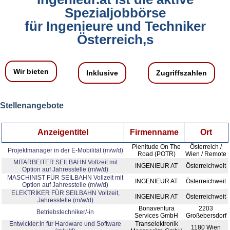
Spezialjobbörse
für Ingenieure und Techniker
Österreich,s
Wir bieten
Inklusive
Zugriffszahlen
Stellenangebote
Anzeigentitel
Firmenname
Ort
Plenitude On The
Österreich /
Projektmanager in der E‑Mobilität (m/w/d)
Road (POTR)
Wien / Remote
MITARBEITER SEILBAHN Vollzeit mit
INGENIEUR AT
Österreichweit
Option auf Jahresstelle (m/w/d)
MASCHINIST FÜR SEILBAHN Vollzeit mit
INGENIEUR AT
Österreichweit
Option auf Jahresstelle (m/w/d)
ELEKTRIKER FÜR SEILBAHN Vollzeit,
INGENIEUR AT
Österreichweit
Jahresstelle (m/w/d)
Bonaventura
2203
Betriebstechniker/-in
Services GmbH
Großebersdorf
Entwickler:In für Hardware und Software
Transelektronik
1180 Wien