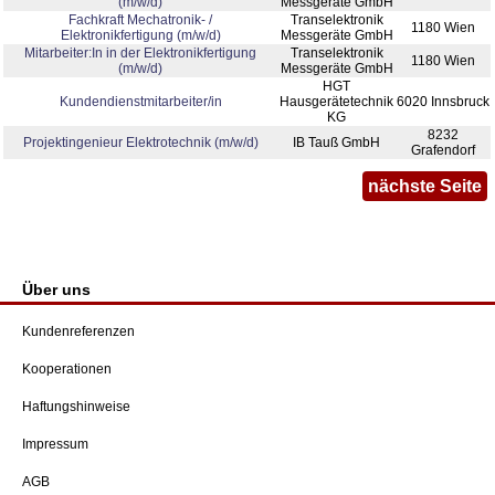
(m/w/d)
Messgeräte GmbH
Fachkraft Mechatronik- /
Transelektronik
1180 Wien
Elektronikfertigung (m/w/d)
Messgeräte GmbH
Mitarbeiter:In in der Elektronikfertigung
Transelektronik
1180 Wien
(m/w/d)
Messgeräte GmbH
HGT
Kundendienstmitarbeiter/in
Hausgerätetechnik
6020 Innsbruck
KG
8232
Projektingenieur Elektrotechnik (m/w/d)
IB Tauß GmbH
Grafendorf
nächste Seite
Über uns
Kundenreferenzen
Kooperationen
Haftungshinweise
Impressum
AGB