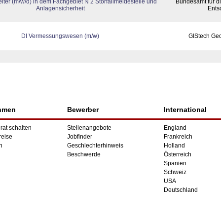
iter (m/w/d) in dem Fachgebiet N 2 Störfallmeldestelle und
Bundesamt für di
Anlagensicherheit
Ents
DI Vermessungswesen (m/w)
GIStech Ge
hmen
Bewerber
International
rat schalten
Stellenangebote
England
reise
Jobfinder
Frankreich
n
Geschlechterhinweis
Holland
Beschwerde
Österreich
Spanien
Schweiz
USA
Deutschland