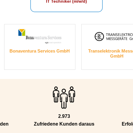
IT Techniker (m/w/d)
H
Transelektronik Messgeräte
Alfa Laval Mid E
GmbH
2.973
nden
Zufriedene Kunden daraus
Erfol