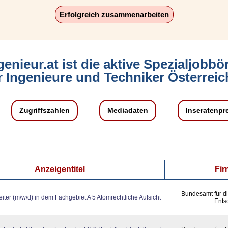
Erfolgreich zusammenarbeiten
genieur.at ist die aktive Spezialjobbö
r Ingenieure und Techniker Österreic
Zugriffszahlen
Mediadaten
Inseratenpr
Anzeigentitel
Fi
Bundesamt für di
iter (m/w/d) in dem Fachgebiet A 5 Atomrechtliche Aufsicht
Ents