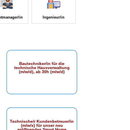
ktmanager/in
Ingenieur/in
Bautechniker/in für die
technische Hausverwaltung
(m/w/d), ab 30h (m/w/d)
Technische/r Kundenbetreuer/in
(m/w/x) für unser neu
eröffnendes Smart Home