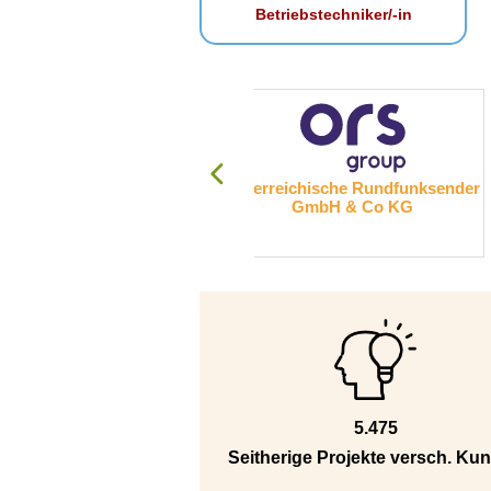
Betriebstechniker/-in
erreichische Rundfunksender
Bonaventura Services Gmb
GmbH & Co KG
5.475
Seitherige Projekte versch. Ku