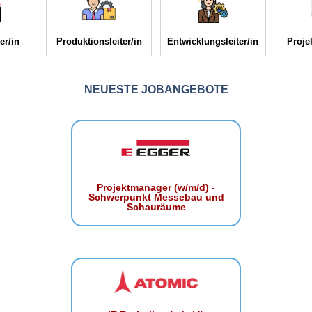
er/in
Produktionsleiter/in
Entwicklungsleiter/in
Proje
NEUESTE JOBANGEBOTE
Projektmanager (w/m/d) -
Schwerpunkt Messebau und
Schauräume