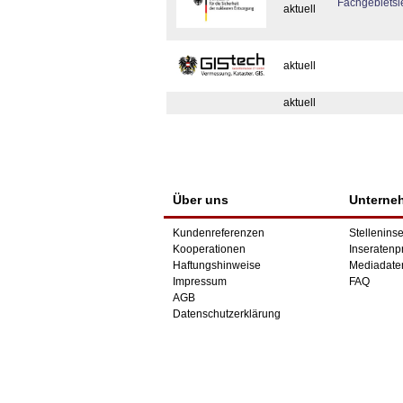
Fachgebietsle
aktuell
aktuell
aktuell
Über uns
Unterne
Kundenreferenzen
Stelleninse
Kooperationen
Inseratenp
Haftungshinweise
Mediadate
Impressum
FAQ
AGB
Datenschutzerklärung