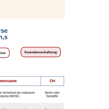
rse
h,s
Inseratenschaltung
eise
rmenname
Ort
e Sicherheit der nuklearen
Berlin oder
orgung (BASE)
Salzgitter