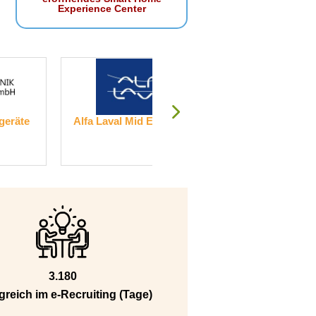
Experience Center
urope GmbH
INTERGEO Umwelttechnologie
JEOL
und Abfallwirtschaft GmbH
3.180
greich im e-Recruiting (Tage)