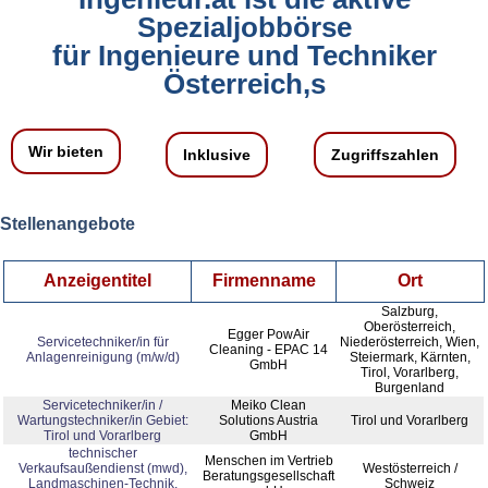
Spezialjobbörse
für Ingenieure und Techniker
Österreich,s
Wir bieten
Inklusive
Zugriffszahlen
Stellenangebote
Anzeigentitel
Firmenname
Ort
Salzburg,
Oberösterreich,
Egger PowAir
Servicetechniker/in für
Niederösterreich, Wien,
Cleaning - EPAC 14
Anlagenreinigung (m/w/d)
Steiermark, Kärnten,
GmbH
Tirol, Vorarlberg,
Burgenland
Servicetechniker/in /
Meiko Clean
Wartungstechniker/in Gebiet:
Solutions Austria
Tirol und Vorarlberg
Tirol und Vorarlberg
GmbH
technischer
Menschen im Vertrieb
Verkaufsaußendienst (mwd),
Westösterreich /
Beratungsgesellschaft
Landmaschinen-Technik,
Schweiz