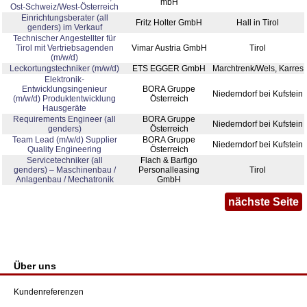
mbH
Ost-Schweiz/West-Österreich
Einrichtungsberater (all
Fritz Holter GmbH
Hall in Tirol
genders) im Verkauf
Technischer Angestellter für
Tirol mit Vertriebsagenden
Vimar Austria GmbH
Tirol
(m/w/d)
Leckortungstechniker (m/w/d)
ETS EGGER GmbH
Marchtrenk/Wels, Karres
Elektronik-
Entwicklungsingenieur
BORA Gruppe
Niederndorf bei Kufstein
(m/w/d) Produktentwicklung
Österreich
Hausgeräte
Requirements Engineer (all
BORA Gruppe
Niederndorf bei Kufstein
genders)
Österreich
Team Lead (m/w/d) Supplier
BORA Gruppe
Niederndorf bei Kufstein
Quality Engineering
Österreich
Servicetechniker (all
Flach & Barfigo
genders) – Maschinenbau /
Personalleasing
Tirol
Anlagenbau / Mechatronik
GmbH
nächste Seite
Über uns
Kundenreferenzen