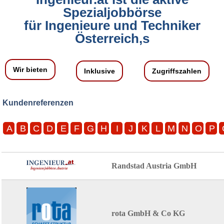
Spezialjobbörse
für Ingenieure und Techniker
Österreich,s
Wir bieten
Inklusive
Zugriffszahlen
Kundenreferenzen
A
B
C
D
E
F
G
H
I
J
K
L
M
N
O
P
Randstad Austria GmbH
rota GmbH & Co KG